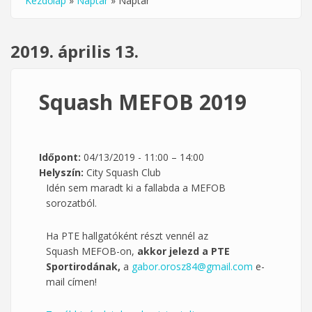
Kezdőlap
»
Naptár
»
Naptár
Jelenlegi hely
2019. április 13.
Squash MEFOB 2019
Időpont:
04/13/2019 -
11:00
–
14:00
Helyszín:
City Squash Club
Idén sem maradt ki a fallabda a MEFOB
sorozatból.
Ha PTE hallgatóként részt vennél az
Squash MEFOB-on,
akkor jelezd a PTE
Sportirodának,
a
gabor.orosz84@gmail.com
e-
mail címen!