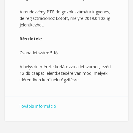
A rendezvény PTE dolgozók számára ingyenes,
de regisztrációhoz kötött, melyre 2019.04.02-ig
jelentkezhet.
Részletek:
Csapatlétszám: 5 fő.
A helyszín mérete korlátozza a létszámot, ezért
12 db csapat jelentkezésére van mód, melyek
időrendben kerülnek rögzítésre.
További információ
III.PTE Dolgozói Teke Délután
tartalommal kapcsolatosan