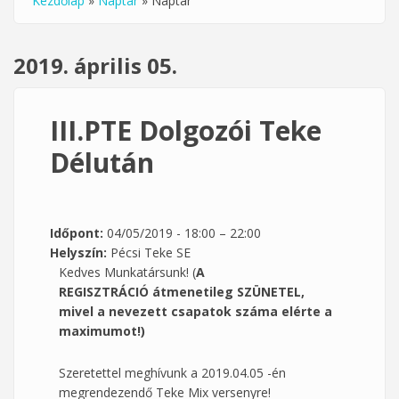
Kezdőlap
»
Naptár
»
Naptár
Jelenlegi hely
2019. április 05.
III.PTE Dolgozói Teke
Délután
Időpont:
04/05/2019 -
18:00
–
22:00
Helyszín:
Pécsi Teke SE
Kedves Munkatársunk! (
A
REGISZTRÁCIÓ átmenetileg SZÜNETEL,
mivel a nevezett csapatok száma elérte a
maximumot!)
Szeretettel meghívunk a 2019.04.05 -én
megrendezendő Teke Mix versenyre!