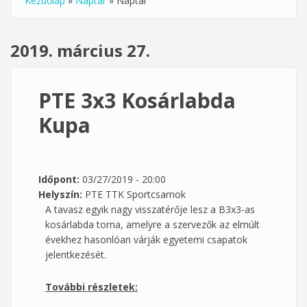
Kezdőlap
»
Naptár
»
Naptár
Jelenlegi hely
2019. március 27.
PTE 3x3 Kosárlabda
Kupa
Időpont:
03/27/2019 - 20:00
Helyszín:
PTE TTK Sportcsarnok
A tavasz egyik nagy visszatérője lesz a B3x3-as
kosárlabda torna, amelyre a szervezők az elmúlt
évekhez hasonlóan várják egyetemi csapatok
jelentkezését.
További részletek: