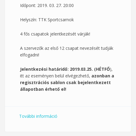
Időpont: 2019. 03. 27. 20:00
Helyszín: TTK Sportcsarnok
4 fős csapatok jelentkezését várják!
A szervezők az első 12 csapat nevezését tudják
elfogadni!
Jelentkezési határidő: 2019.03.25. (HÉTFŐ
),
itt az eseményen belül elvégezhető,
azonban a
regisztrációs sablon csak bejelentkezett
állapotban érhető el!
További információ
PTE 3x3 Kosárlabda Kupa tartalommal
kapcsolatosan