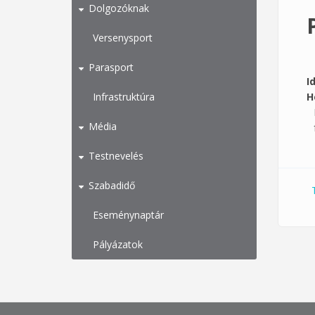
Dolgozóknak
Versenysport
Parasport
I
Infrastruktúra
H
Média
Testnevelés
Szabadidő
Eseménynaptár
Pályázatok