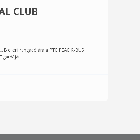
SAL CLUB
UB elleni rangadójára a PTE PEAC R-BUS
E gárdáját.
mmal kapcsolatosan