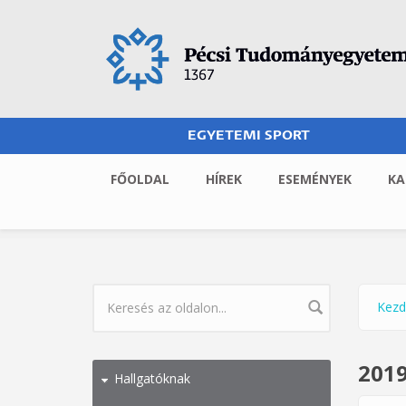
Ugrás a tartalomra
EGYETEMI SPORT
FŐOLDAL
HÍREK
ESEMÉNYEK
KA
Kezd
Jel
KERESÉS ŰRLAP
2019
Hallgatóknak