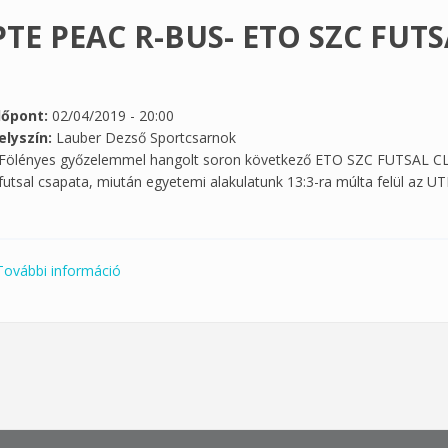
PTE PEAC R-BUS- ETO SZC FUT
dőpont:
02/04/2019 - 20:00
elyszín:
Lauber Dezső Sportcsarnok
Fölényes győzelemmel hangolt soron következő ETO SZC FUTSAL CL
futsal csapata, miután egyetemi alakulatunk 13:3-ra múlta felül az UT
További információ
PTE PEAC R-BUS- ETO SZC FUTSAL CLUB tartalo