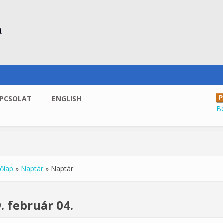
PCSOLAT
ENGLISH
B
őlap
»
Naptár
»
Naptár
enlegi hely
. február 04.