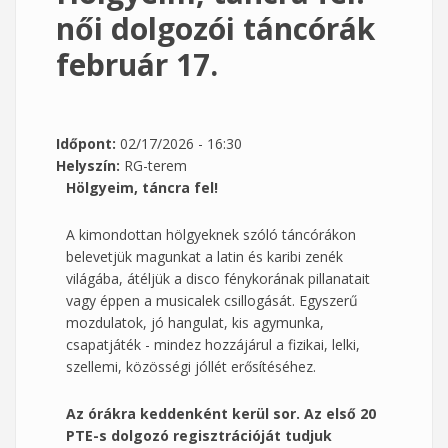
női dolgozói táncórák
február 17.
Időpont:
02/17/2026 - 16:30
Helyszín:
RG-terem
Hölgyeim, táncra fel!
A kimondottan hölgyeknek szóló táncórákon
belevetjük magunkat a latin és karibi zenék
világába, átéljük a disco fénykorának pillanatait
vagy éppen a musicalek csillogását. Egyszerű
mozdulatok, jó hangulat, kis agymunka,
csapatjáték - mindez hozzájárul a fizikai, lelki,
szellemi, közösségi jóllét erősítéséhez.
Az órákra keddenként kerül sor. Az első 20
PTE-s dolgozó regisztrációját tudjuk