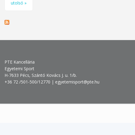
utolsó »
PTE Kancellária
Egyetemi Sport
H-7633 Pécs, Szántó Kovács J. u. 1/b.
+36 72 /501-500/12770 | egyetemisport@pte.hu