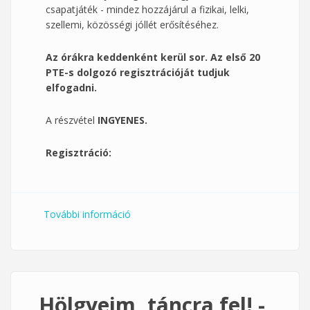
csapatjáték - mindez hozzájárul a fizikai, lelki,
szellemi, közösségi jóllét erősítéséhez.
Az órákra keddenként kerül sor. Az első 20
PTE-s dolgozó regisztrációját tudjuk
elfogadni.
A részvétel
INGYENES.
Regisztráció:
További információ
Hölgyeim, táncra fel! - női dolgozói
táncórák február 24. tartalommal
kapcsolatosan
Hölgyeim, táncra fel! -