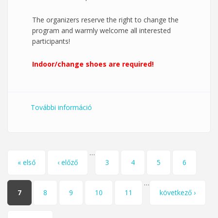
The organizers reserve the right to change the
program and warmly welcome all interested
participants!
Indoor/change shoes are required!
További információ
Dancing University courses - 2025/26
spring tartalommal kapcsolatosan
…
Oldalak
« első
‹ előző
3
4
5
6
…
7
8
9
10
11
következő ›