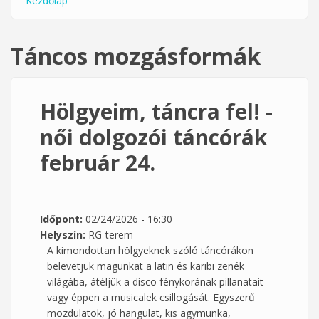
Kezdőlap
Jelenlegi hely
Táncos mozgásformák
Hölgyeim, táncra fel! -
női dolgozói táncórák
február 24.
Időpont:
02/24/2026 - 16:30
Helyszín:
RG-terem
A kimondottan hölgyeknek szóló táncórákon
belevetjük magunkat a latin és karibi zenék
világába, átéljük a disco fénykorának pillanatait
vagy éppen a musicalek csillogását. Egyszerű
mozdulatok, jó hangulat, kis agymunka,