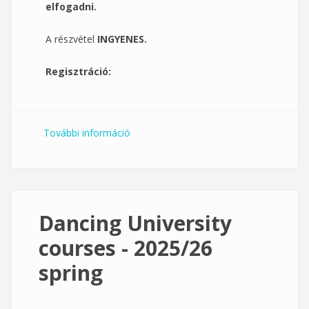
elfogadni.
A részvétel
INGYENES.
Regisztráció:
További információ
Hölgyeim, táncra fel! - női dolgozói
táncórák február 17. tartalommal
kapcsolatosan
Dancing University
courses - 2025/26
spring