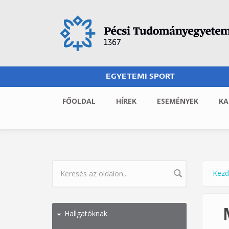
Ugrás a tartalomra
EGYETEMI SPORT
FŐOLDAL
HÍREK
ESEMÉNYEK
KA
Kezd
Jel
KERESÉS ŰRLAP
Hallgatóknak