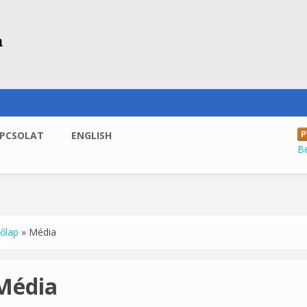
PCSOLAT
ENGLISH
B
őlap
»
Média
enlegi hely
Média