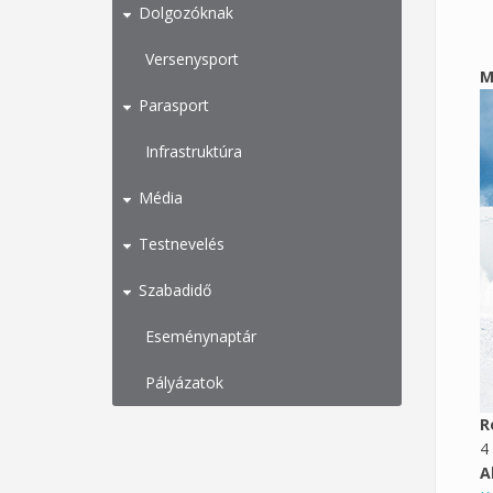
Dolgozóknak
Versenysport
M
Parasport
Infrastruktúra
Média
Testnevelés
Szabadidő
Eseménynaptár
Pályázatok
R
4
A