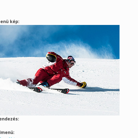
enü kép:
endezés:
lmenü: