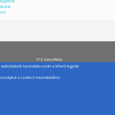
épgaléria
ideótár
port
PTE Kancellária
Egyetemi Sport
gy weboldalunk használata során a lehető legjobb
H-7633 Pécs, Szántó Kovács J. u. 1/b.
+36 72 /501-500/12770 |
ozzájárul a cookie-k használatához.
egyetemisport@pte.hu