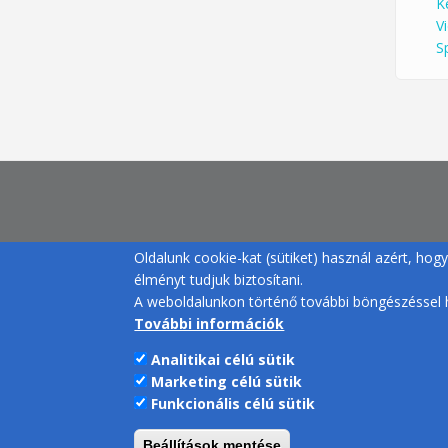
K
V
S
Oldalunk cookie-kat (sütiket) használ azért, ho
élményt tudjuk biztosítani.
A weboldalunkon történő további böngészéssel h
További információk
Analitikai célú sütik
Marketing célú sütik
Funkcionális célú sütik
Beállítások mentése