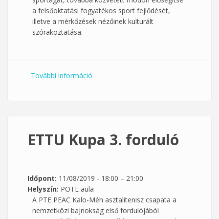
a felsőoktatási fogyatékos sport fejlődését,
illetve a mérkőzések nézőinek kulturált
szórakoztatása.
További információ
Csörgőlabda MEFOB 2019 tartalommal
kapcsolatosan
ETTU Kupa 3. forduló
Időpont:
11/08/2019 -
18:00
–
21:00
Helyszín:
POTE aula
A PTE PEAC Kalo-Méh asztalitenisz csapata a
nemzetközi bajnokság első fordulójából