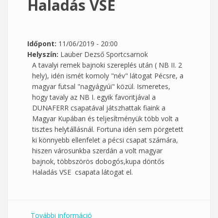
Haladás VSE
Időpont:
11/06/2019 - 20:00
Helyszín:
Lauber Dezső Sportcsarnok
A tavalyi remek bajnoki szereplés után ( NB II. 2
hely), idén ismét komoly "név" látogat Pécsre, a
magyar futsal "nagyágyúi" közül. Ismeretes,
hogy tavaly az NB I. egyik favoritjával a
DUNAFERR csapatával játszhattak fiaink a
Magyar Kupában és teljesítményük több volt a
tisztes helytállásnál. Fortuna idén sem pörgetett
ki könnyebb ellenfelet a pécsi csapat számára,
hiszen városunkba szerdán a volt magyar
bajnok, többszörös dobogós,kupa döntős
Haladás VSE csapata látogat el.
További információ
MK: PTE PEAC R-bus - Haladás VSE