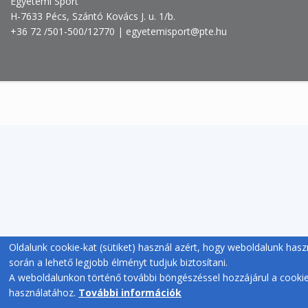
Egyetemi Sport
H-7633 Pécs, Szántó Kovács J. u. 1/b.
+36 72 /501-500/12770 | egyetemisport@pte.hu
Oldalunk cookie-kat (sütiket) használ azért, hogy weboldalunk hasz
során a lehető legjobb élményt tudjuk biztosítani.
A weboldalunkon történő további böngészéssel hozzájárul a cooki
használatához.
További információk