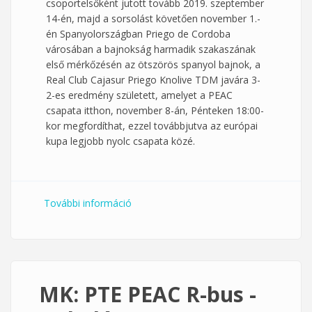
csoportelsőként jutott tovább 2019. szeptember
14-én, majd a sorsolást követően november 1.-
én Spanyolországban Priego de Cordoba
városában a bajnokság harmadik szakaszának
első mérkőzésén az ötszörös spanyol bajnok, a
Real Club Cajasur Priego Knolive TDM javára 3-
2-es eredmény született, amelyet a PEAC
csapata itthon, november 8-án, Pénteken 18:00-
kor megfordíthat, ezzel továbbjutva az európai
kupa legjobb nyolc csapata közé.
További információ
ETTU Kupa 3. forduló tartalommal
kapcsolatosan
MK: PTE PEAC R-bus -