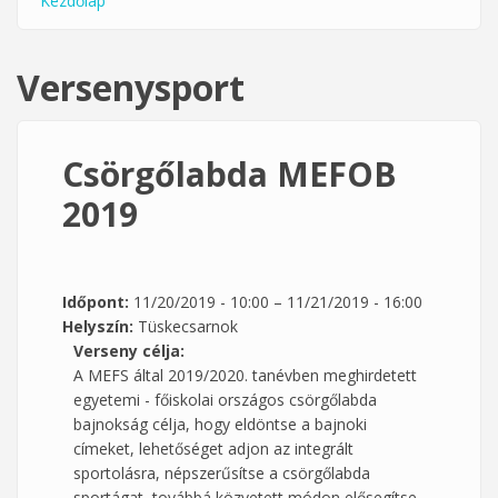
Kezdőlap
Jelenlegi hely
Versenysport
Csörgőlabda MEFOB
2019
Időpont:
11/20/2019 - 10:00
–
11/21/2019 - 16:00
Helyszín:
Tüskecsarnok
Verseny célja:
A MEFS által 2019/2020. tanévben meghirdetett
egyetemi - főiskolai országos csörgőlabda
bajnokság célja, hogy eldöntse a bajnoki
címeket, lehetőséget adjon az integrált
sportolásra, népszerűsítse a csörgőlabda
sportágat, továbbá közvetett módon elősegítse