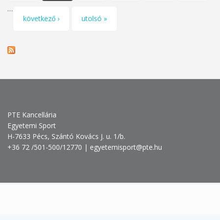
…
következő ›
utolsó »
PTE Kancellária
Egyetemi Sport
H-7633 Pécs, Szántó Kovács J. u. 1/b.
+36 72 /501-500/12770 | egyetemisport@pte.hu