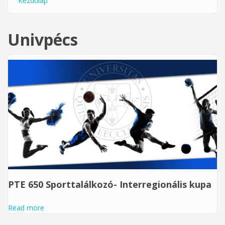
Kezdőlap
Jelenlegi hely
Univpécs
PTE 650 Sporttalálkozó- Interregionális kupa
Read more