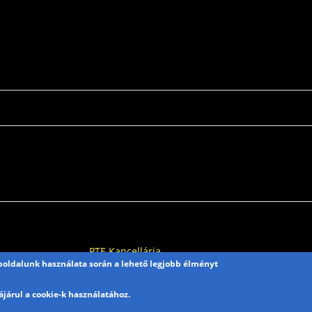
PTE Kancellária
eboldalunk használata során a lehető legjobb élményt
Egyetemi Sport
H-7633 Pécs, Szántó Kovács J. u.
járul a cookie-k használatához.
1/b.