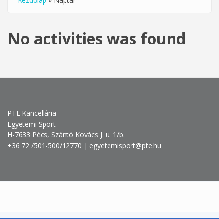
Kezdőlap
»
Naptár
Jelenlegi hely
No activities was found
PTE Kancellária
Egyetemi Sport
H-7633 Pécs, Szántó Kovács J. u. 1/b.
+36 72 /501-500/12770 | egyetemisport@pte.hu