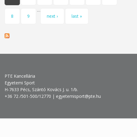
…
8
9
next ›
last »
PTE Kancellária
Egyetemi Sport
H-7633 Pécs, Szántó Kovács J. u. 1/b.
+36 72 /501-500/12770 | egyetemisport@pte.hu