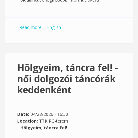
Read more
about Táncoló Egyetem- 2026/2027 őszi félév
English
Hölgyeim, táncra fel! -
női dolgozói táncórák
keddenként
Date:
04/28/2026 - 16:30
Location:
TTK RG-terem
Hölgyeim, táncra fel!