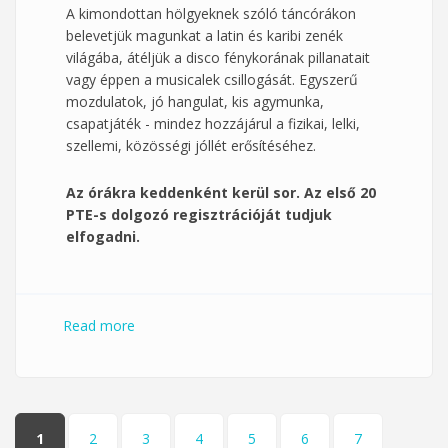
A kimondottan hölgyeknek szóló táncórákon
belevetjük magunkat a latin és karibi zenék
világába, átéljük a disco fénykorának pillanatait
vagy éppen a musicalek csillogását. Egyszerű
mozdulatok, jó hangulat, kis agymunka,
csapatjáték - mindez hozzájárul a fizikai, lelki,
szellemi, közösségi jóllét erősítéséhez.
Az órákra keddenként kerül sor. Az első 20
PTE-s dolgozó regisztrációját tudjuk
elfogadni.
Read more
about Hölgyeim, táncra fel! - női dolgozói
táncórák keddenként
Pages
1
2
3
4
5
6
7